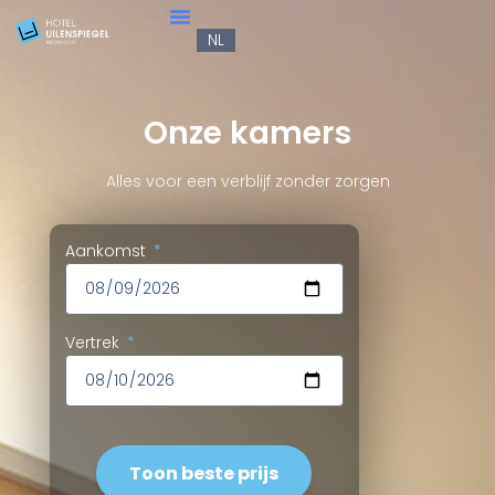
EN
NL
DE
Onze kamers
Alles voor een verblijf zonder zorgen
Aankomst
Vertrek
Toon beste prijs