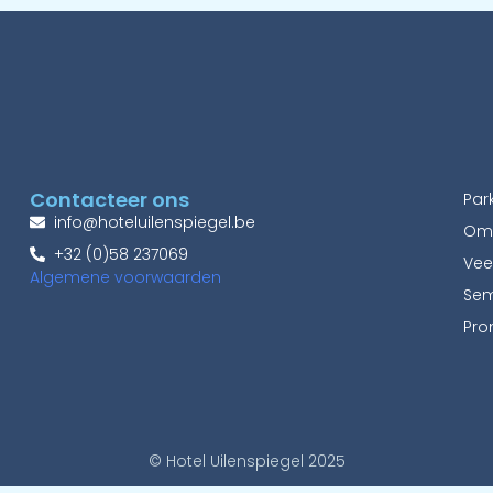
Contacteer ons
Par
info@hoteluilenspiegel.be
Om
+32 (0)58 237069
Vee
Algemene voorwaarden
Sem
Pro
© Hotel Uilenspiegel 2025