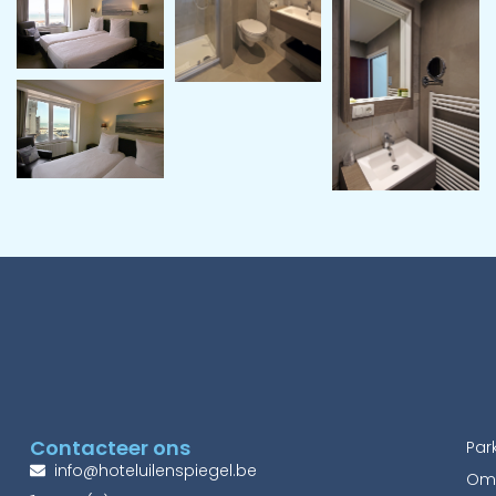
Contacteer ons
Par
info@hoteluilenspiegel.be
Om