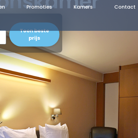
oonskamer
ten
Promoties
Kamers
Contact
Toon beste
prijs