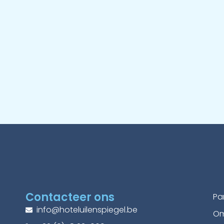
Contacteer ons
Pa
info@hoteluilenspiegel.be
Om