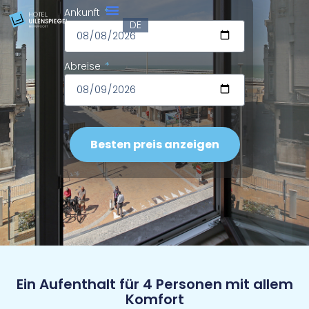
FR
Ankunft
DE
EN
Abreise
Besten preis anzeigen
Ein Aufenthalt für 4 Personen mit allem
Komfort