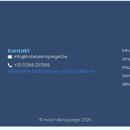
Kontakt
Inf
info@hoteluilenspiegel.be
Um
+32 (0)58 237069
Häu
Allgemeine Bedingungen und Konditionen
Sem
Akt
© Hotel Uilenspiegel 2025