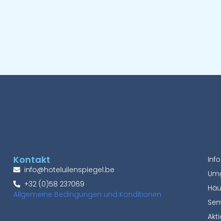
Kontakt
Inf
info@hoteluilenspiegel.be
Um
+32 (0)58 237069
Häu
Allgemeine Bedingungen und Konditionen
Sem
Akt