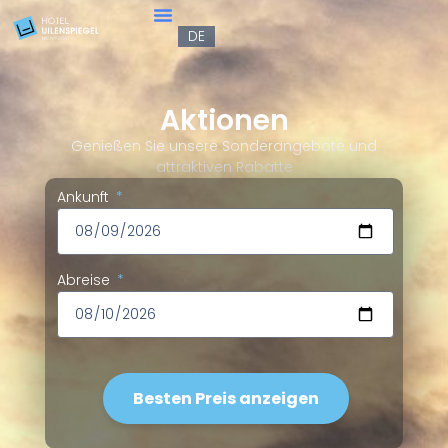
FR
DE
EN
Aktionen
Genießen Sie unsere Sonderangebote und
attraktiven Rabatte
Ankunft
Abreise
Besten Preis anzeigen