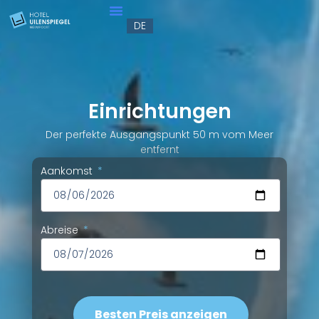
FR
DE
EN
Einrichtungen
Der perfekte Ausgangspunkt 50 m vom Meer
entfernt
Aankomst
Abreise
Besten Preis anzeigen